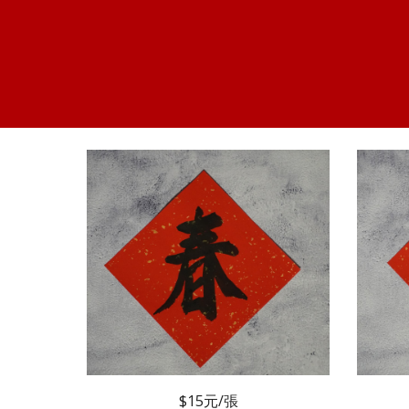
$15元/張